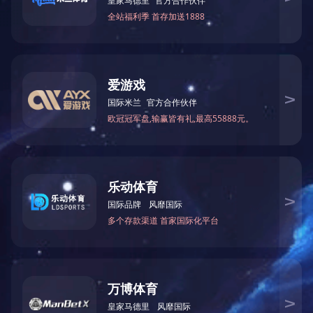
安博体育平台中国登陆入口
沪ICP备05028524号
关于我们
|
新闻动态
|
产品信息
|
技术服务
|
销售网络
|
安博体
育平台中国登陆入口
爱体育·体育(中国)官方网站
|
星空平台
|
LEJING.COM
|
足球网
|
完美官方网页版
|
奇异果·电子(中国)官方网站
|
安博app官网
|
星空
app官网
|
完美网页版登录入口
|