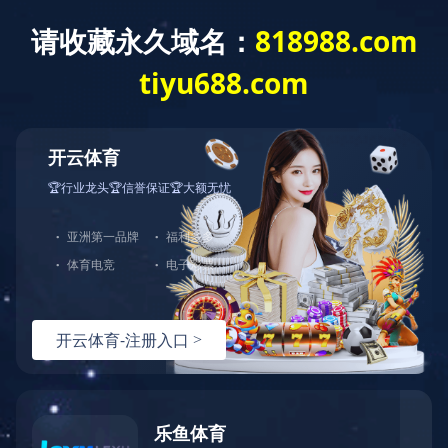
电话：0086-21-51953300
中文版
|
English
关于我们
公司概要
●
关联企业
●
欧亚观念
●
经营方针
●